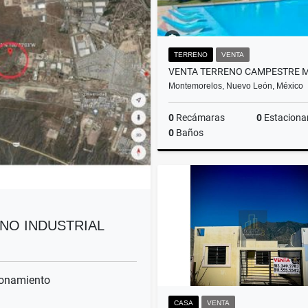
TERRENO
VENTA
Montemorelos, Nuevo León, México
0
Recámaras
0
Estaciona
0
Baños
$310,000
ENO INDUSTRIAL
onamiento
CASA
VENTA