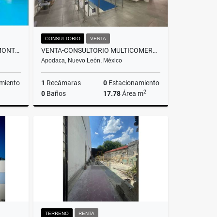
CONSULTORIO
VENTA
VENTA TERRENO CAMPESTRE MONTESUR MONTEMORELOS, NUEVO LEÓN
VENTA-CONSULTORIO MULTICOMERCIAL APODACA
Apodaca, Nuevo León, México
miento
1
Recámaras
0
Estacionamiento
2
0
Baños
17.78
Área m
Venta
Venta
$1,516,900
TERRENO
RENTA