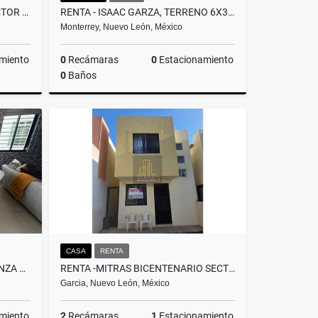
VENTA - VALLE DE LINCOLN SECTOR SANTA LUCIA
RENTA - ISAAC GARZA, TERRENO 6X30MTS
Monterrey, Nuevo León, México
miento
0
Recámaras
0
Estacionamiento
0
Baños
Venta
Renta
$25,000
CASA
RENTA
RENTA DEPARTAMENTO EN STANZA SAN NICOLAS
RENTA -MITRAS BICENTENARIO SECTOR LIBERAL, GARCÍA N.L.
Garcia, Nuevo León, México
miento
2
Recámaras
1
Estacionamiento