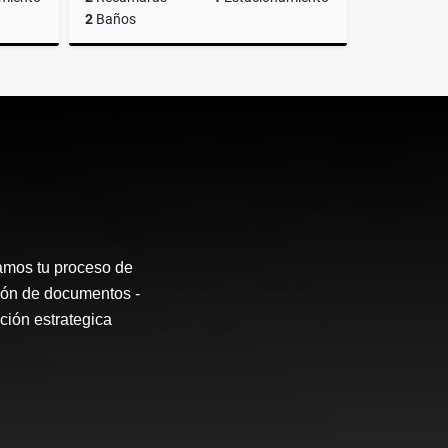
2
Baños
Renta
Renta
$10,000
os tu proceso de
sión de documentos -
ción estrategica