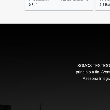
0
Baños
2.5
Ba
Venta
$22,900,000
SOMOS TESTIGOS 
principio a fin. -V
Asesoría Integr