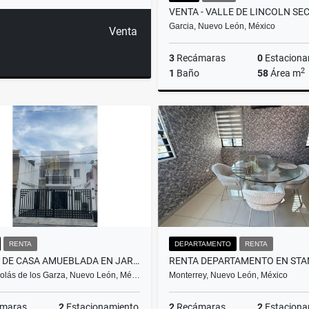
Garcia, Nuevo León, México
Venta
3
Recámaras
0
Estaciona
2
1
Baño
58
Área m
$950,000
RENTA
DEPARTAMENTO
RENTA
RENTA DE CASA AMUEBLADA EN JARDINES DE CASA BLANCA
olás de los Garza, Nuevo León, Mé…
Monterrey, Nuevo León, México
maras
2
Estacionamiento
2
Recámaras
2
Estaciona