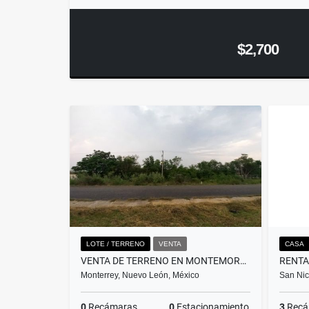
$2,700
LOTE / TERRENO
VENTA
CASA
VENTA DE TERRENO EN MONTEMORELOS
Monterrey, Nuevo León, México
San Nic
0
Recámaras
0
Estacionamiento
3
Recá