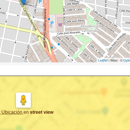
Leaflet
| Wasi - ©
Ope
r Ubicación
en
street view