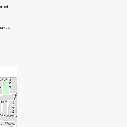
ernet
al S/N