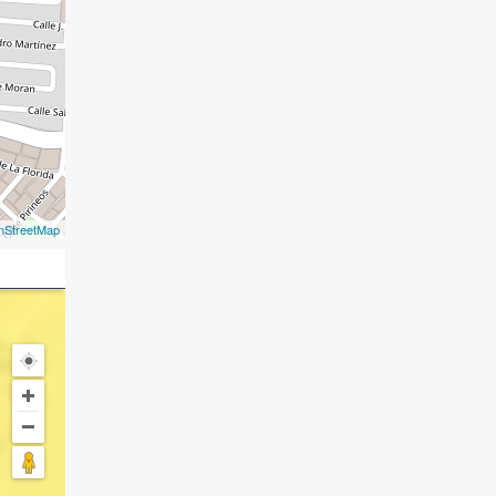
nStreetMap