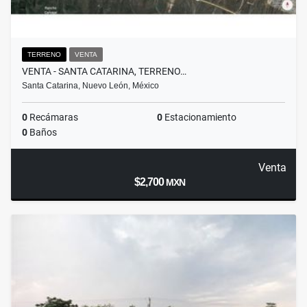
TERRENO
VENTA
VENTA - SANTA CATARINA, TERRENO…
Santa Catarina, Nuevo León, México
0
Recámaras
0
Estacionamiento
0
Baños
Venta
$2,700
MXN