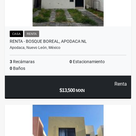
CASA
RENTA
RENTA - BOSQUE BOREAL, APODACA NL
Apodaca, Nuevo León, México
3
Recámaras
0
Estacionamiento
0
Baños
Renta
$13,500
MXN