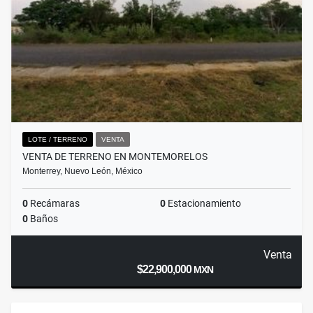
LOTE / TERRENO
VENTA
VENTA DE TERRENO EN MONTEMORELOS
Monterrey, Nuevo León, México
0
Recámaras
0
Estacionamiento
0
Baños
Venta
$22,900,000
MXN