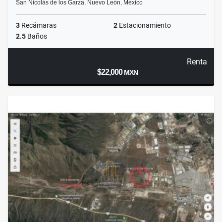
San Nicolás de los Garza, Nuevo León, México
3
Recámaras
2
Estacionamiento
2.5
Baños
Renta
$22,000
MXN