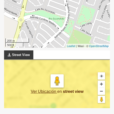
200 m
500 ft
Leaflet
| Wasi - ©
OpenStreetMap
Street View
Ver Ubicación
en
street view