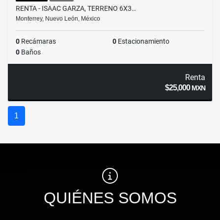
RENTA - ISAAC GARZA, TERRENO 6X3…
Monterrey, Nuevo León, México
0
Recámaras
0
Estacionamiento
0
Baños
Renta
$25,000
MXN
1
QUIÉNES SOMOS