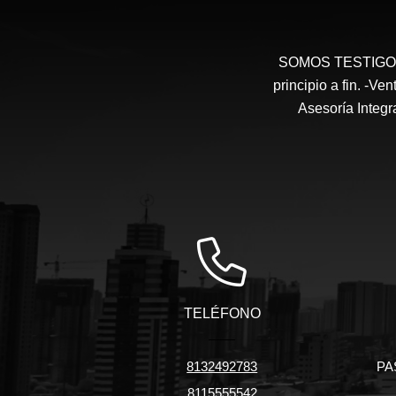
SOMOS TESTIGOS 
principio a fin. -V
Asesoría Integr
TELÉFONO
8132492783
PA
8115555542