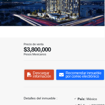
Precio de venta
$3,800,000
Pesos Mexicanos
Descargar
Recomendar inmueble
información
por correo electrónico
Detalles del inmueble :
País:
México