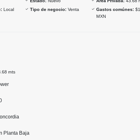
Estado:
Nuevo
Área Privada:
43.68 
:
Local
Tipo de negocio:
Venta
Gastos comúnes:
$1
MXN
3.68 mts
ower
0
oncordia
n Planta Baja