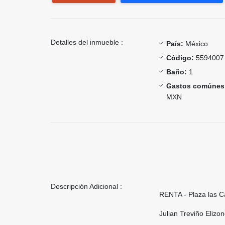
Detalles del inmueble :
País:
México
Código:
5594007
Baño:
1
Gastos comúnes
MXN
Descripción Adicional :
RENTA - Plaza las C
Julian Treviño Eliz