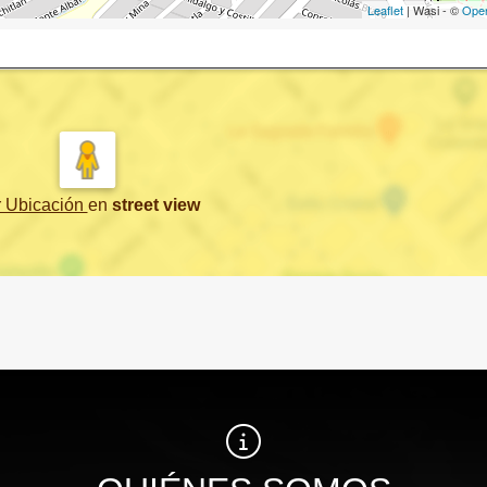
Leaflet
| Wasi - ©
Ope
r Ubicación
en
street view