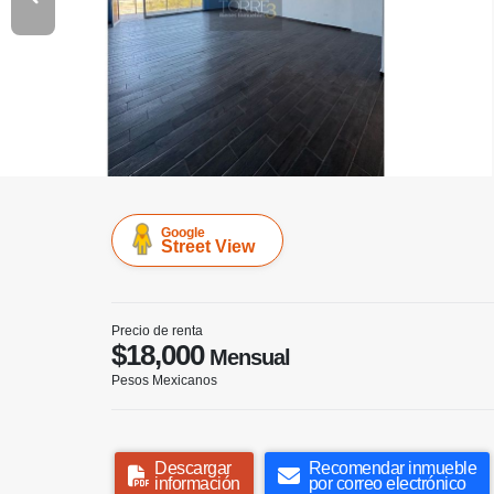
Google
Street View
Precio de renta
$18,000
Mensual
Pesos Mexicanos
Descargar
Recomendar inmueble
información
por correo electrónico