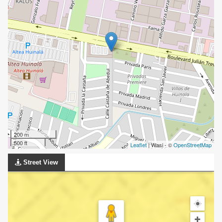
200 m
500 ft
Leaflet
| Wasi - ©
OpenStreetMap
Street View