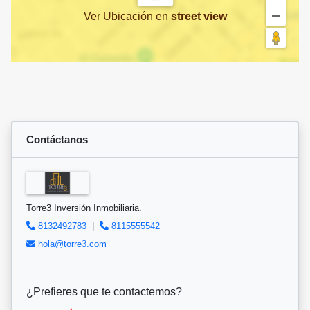
Ver Ubicación
en
street view
Contáctanos
Torre3 Inversión Inmobiliaria.
8132492783
|
8115555542
hola@torre3.com
¿Prefieres que te contactemos?