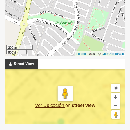
200 m
500 ft
Leaflet
| Wasi - ©
OpenStreetMap
Street View
Ver Ubicación
en
street view