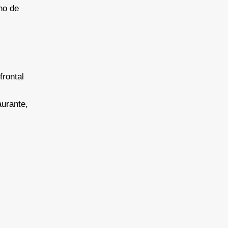
no de
.
frontal
urante,