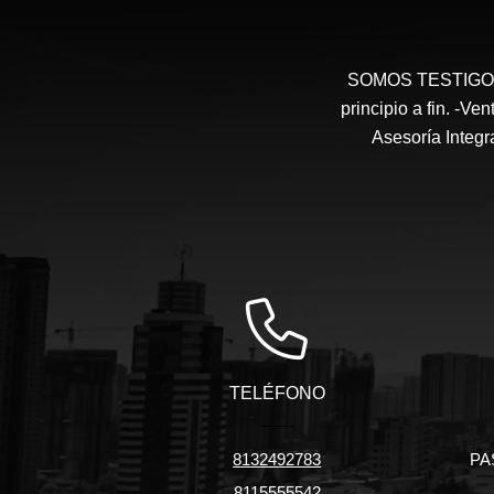
SOMOS TESTIGOS 
principio a fin. -V
Asesoría Integr
TELÉFONO
8132492783
PA
8115555542