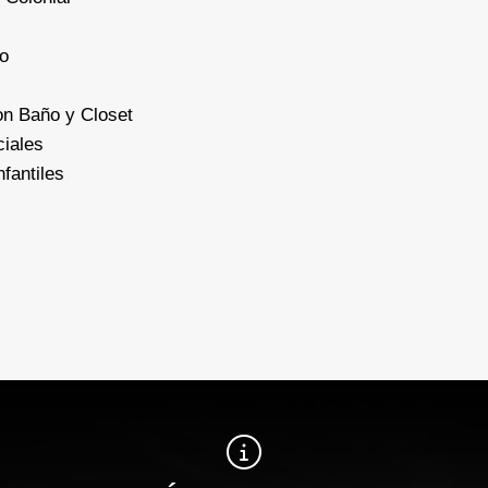
io
on Baño y Closet
iales
fantiles