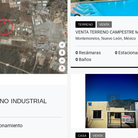
TERRENO
VENTA
Montemorelos, Nuevo León, México
0
Recámaras
0
Estaciona
0
Baños
$310,000
ENO INDUSTRIAL
onamiento
CASA
VENTA