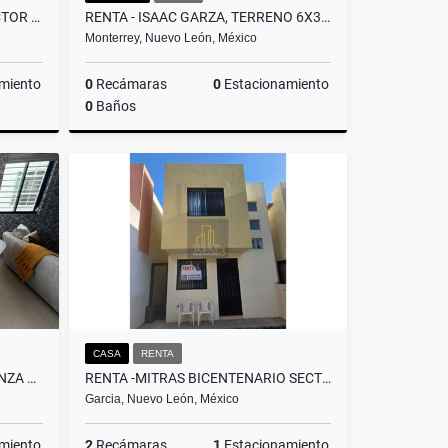
VENTA - VALLE DE LINCOLN SECTOR SANTA LUCIA
RENTA - ISAAC GARZA, TERRENO 6X30MTS
Monterrey, Nuevo León, México
miento
0
Recámaras
0
Estacionamiento
0
Baños
Venta
Renta
$25,000
CASA
RENTA
RENTA DEPARTAMENTO EN STANZA SAN NICOLAS
RENTA -MITRAS BICENTENARIO SECTOR LIBERAL, GARCÍA N.L.
Garcia, Nuevo León, México
miento
2
Recámaras
1
Estacionamiento