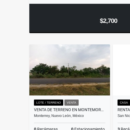
$2,700
LOTE / TERRENO
VENTA
CASA
VENTA DE TERRENO EN MONTEMORELOS
Monterrey, Nuevo León, México
San Nic
0
Recámaras
0
Estacionamiento
3
Recá