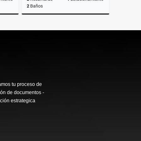
2
Baños
Renta
Renta
$10,000
os tu proceso de
sión de documentos -
ción estrategica