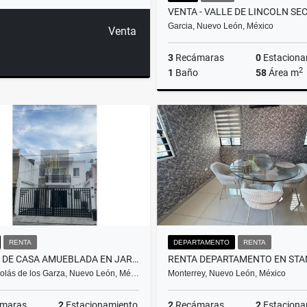
Garcia, Nuevo León, México
Venta
3
Recámaras
0
Estaciona
2
1
Baño
58
Área m
$950,000
RENTA
DEPARTAMENTO
RENTA
RENTA DE CASA AMUEBLADA EN JARDINES DE CASA BLANCA
olás de los Garza, Nuevo León, Mé…
Monterrey, Nuevo León, México
maras
2
Estacionamiento
2
Recámaras
2
Estaciona