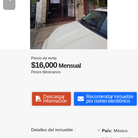
Precio de renta
$16,000
Mensual
Pesos Mexicanos
Descargar
Recomendar inmueble
información
por correo electrónico
Detalles del inmueble :
País:
México