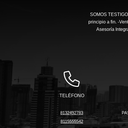
SOMOS TESTIGOS 
principio a fin. -V
Asesoría Integr
TELÉFONO
8132492783
PA
8115555542