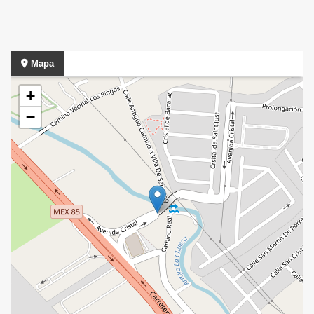
Mapa
+
−