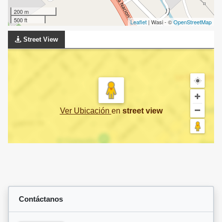
200 m
500 ft
Leaflet
| Wasi - ©
OpenStreetMap
Street View
Ver Ubicación
en
street view
Contáctanos