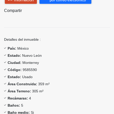
Compartir
Detalles del inmueble :
País:
México
Estado:
Nuevo León
Ciudad:
Monterrey
Código:
9585590
Estado:
Usado
Área Construida:
359 m²
Área Terreno:
305 m²
Recámaras:
4
Baños:
5
Baño medio:
Si